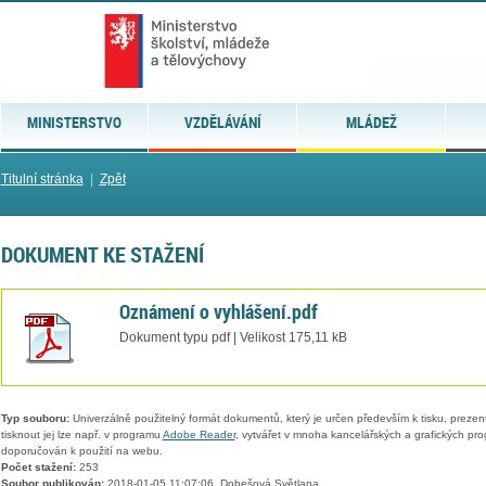
MINISTERSTVO
VZDĚLÁVÁNÍ
MLÁDEŽ
Titulní stránka
|
Zpět
DOKUMENT KE STAŽENÍ
Oznámení o vyhlášení.pdf
Dokument typu pdf | Velikost 175,11 kB
Typ souboru:
Univerzálně použitelný formát dokumentů, který je určen především k tisku, prezen
tisknout jej lze např. v programu
Adobe Reader
, vytvářet v mnoha kancelářských a grafických pr
doporučován k použití na webu.
Počet stažení:
253
Soubor publikován:
2018-01-05 11:07:06, Dobešová Světlana