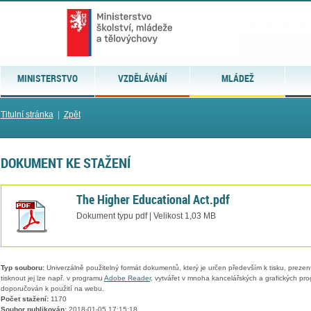
MINISTERSTVO
VZDĚLÁVÁNÍ
MLÁDEŽ
Titulní stránka
|
Zpět
DOKUMENT KE STAŽENÍ
The Higher Educational Act.pdf
Dokument typu pdf | Velikost 1,03 MB
Typ souboru:
Univerzálně použitelný formát dokumentů, který je určen především k tisku, prezen
tisknout jej lze např. v programu
Adobe Reader
, vytvářet v mnoha kancelářských a grafických pr
doporučován k použití na webu.
Počet stažení:
1170
Soubor publikován:
2018-01-05 17:15:18