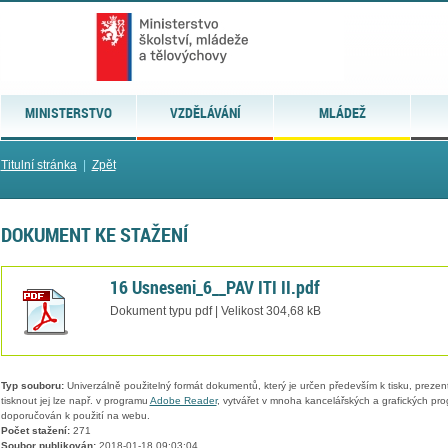
MINISTERSTVO
VZDĚLÁVÁNÍ
MLÁDEŽ
Titulní stránka
|
Zpět
DOKUMENT KE STAŽENÍ
16 Usneseni_6__PAV ITI II.pdf
Dokument typu pdf | Velikost 304,68 kB
Typ souboru:
Univerzálně použitelný formát dokumentů, který je určen především k tisku, prezen
tisknout jej lze např. v programu
Adobe Reader
, vytvářet v mnoha kancelářských a grafických pr
doporučován k použití na webu.
Počet stažení:
271
Soubor publikován:
2018-01-18 09:03:04