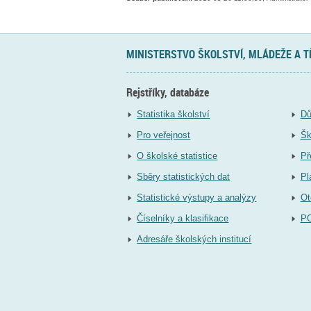
MINISTERSTVO ŠKOLSTVÍ, MLÁDEŽE A 
Rejstříky, databáze
Statistika školství
Dů
Pro veřejnost
Šk
O školské statistice
Př
Sběry statistických dat
Pl
Statistické výstupy a analýzy
Ot
Číselníky a klasifikace
P
Adresáře školských institucí