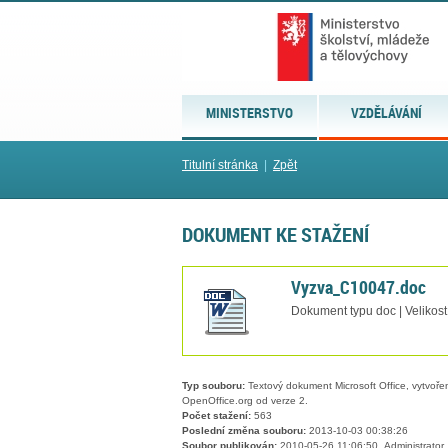
MINISTERSTVO
VZDĚLÁVÁNÍ
Titulní stránka
|
Zpět
DOKUMENT KE STAŽENÍ
Vyzva_C10047.doc
Dokument typu doc | Velikost
Typ souboru:
Textový dokument Microsoft Office, vytvořený
OpenOffice.org od verze 2.
Počet stažení:
563
Poslední změna souboru:
2013-10-03 00:38:26
Soubor publikován:
2010-05-26 11:06:50, Administrator