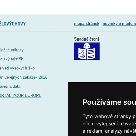
TĚLOVÝCHOVY
mapa stránek
|
novinky e-mailem
Snadné čtení
ležité odkazy
olský rejstřík
ehled vysokých škol
án veřejných zakázek 2026
evřená data
ORTÁL YOUR EUROPE
Používáme sou
Tyto webové stránky po
cílem vylepšení uživat
a reklam, analýzy návš