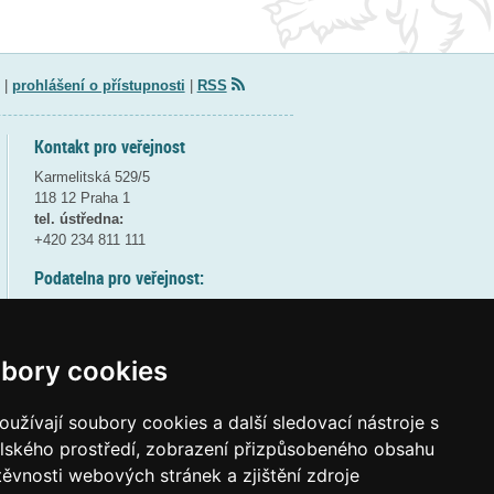
|
prohlášení o přístupnosti
|
RSS
Kontakt pro veřejnost
Karmelitská 529/5
118 12 Praha 1
tel. ústředna:
+420 234 811 111
Podatelna pro veřejnost:
pondělí a středa - 7:30-17:00
úterý a čtvrtek - 7:30-15:30
pátek - 7:30-14:00
bory cookies
8:30 - 9:30 - bezpečnostní přestávka
(více informací
ZDE
)
užívají soubory cookies a další sledovací nástroje s
elského prostředí, zobrazení přizpůsobeného obsahu
Elektronická podatelna:
těvnosti webových stránek a zjištění zdroje
posta@msmt
gov
cz