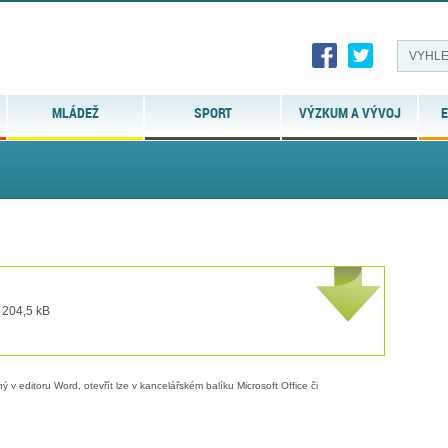
MLÁDEŽ
SPORT
VÝZKUM A VÝVOJ
E
 204,5 kB
 v editoru Word, otevřít lze v kancelářském balíku Microsoft Office či