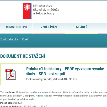
MINISTERSTVO
VZDĚLÁVÁNÍ
MLÁDEŽ
Titulní stránka
|
Zpět
DOKUMENT KE STAŽENÍ
Priloha c1 Indikatory - ERDF výzva pro vysoké
školy - SPR - avízo.pdf
Dokument typu pdf | Velikost 488,31 kB
Typ souboru:
Univerzálně použitelný formát dokumentů, který je určen především k tisku, prezen
tisknout jej lze např. v programu
Adobe Reader
, vytvářet v mnoha kancelářských a grafických pr
doporučován k použití na webu.
Počet stažení:
303
Soubor publikován:
2018-01-24 11:21:40