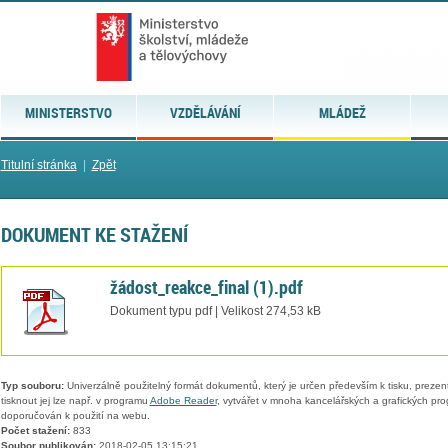
MINISTERSTVO
VZDĚLÁVÁNÍ
MLÁDEŽ
Titulní stránka
|
Zpět
DOKUMENT KE STAŽENÍ
žádost_reakce_final (1).pdf
Dokument typu pdf | Velikost 274,53 kB
Typ souboru:
Univerzálně použitelný formát dokumentů, který je určen především k tisku, prezen
tisknout jej lze např. v programu
Adobe Reader
, vytvářet v mnoha kancelářských a grafických pr
doporučován k použití na webu.
Počet stažení:
833
Soubor publikován:
2018-02-05 13:15:21