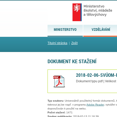
MINISTERSTVO
VZDĚLÁVÁNÍ
Titulní stránka
|
Zpět
DOKUMENT KE STAŽENÍ
2018-02-06-SVÚOM-R
Dokument typu pdf | Velikost
Typ souboru:
Univerzálně použitelný formát dokumentů, kt
tisknout jej lze např. v programu
Adobe Reader
, vytvářet
doporučován k použití na webu.
Počet stažení:
1471
Soubor publikován:
2018-02-13 11:16:39