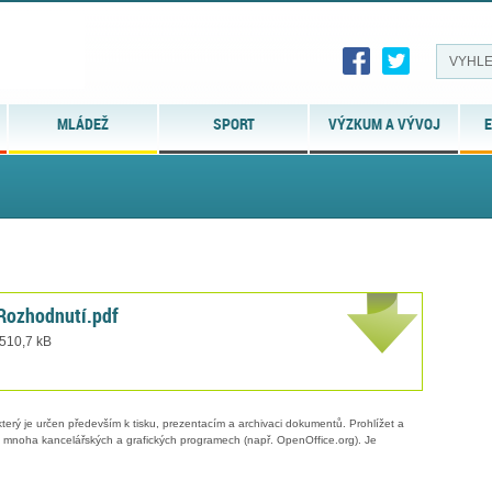
MLÁDEŽ
SPORT
VÝZKUM A VÝVOJ
E
ozhodnutí.pdf
 510,7 kB
erý je určen především k tisku, prezentacím a archivaci dokumentů. Prohlížet a
 v mnoha kancelářských a grafických programech (např. OpenOffice.org). Je