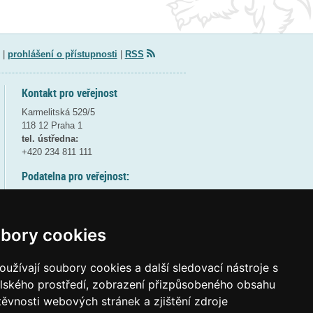
|
prohlášení o přístupnosti
|
RSS
Kontakt pro veřejnost
Karmelitská 529/5
118 12 Praha 1
tel. ústředna:
+420 234 811 111
Podatelna pro veřejnost:
pondělí a středa - 7:30-17:00
úterý a čtvrtek - 7:30-15:30
pátek - 7:30-14:00
bory cookies
8:30 - 9:30 - bezpečnostní přestávka
(více informací
ZDE
)
užívají soubory cookies a další sledovací nástroje s
elského prostředí, zobrazení přizpůsobeného obsahu
Elektronická podatelna:
těvnosti webových stránek a zjištění zdroje
posta@msmt
gov
cz