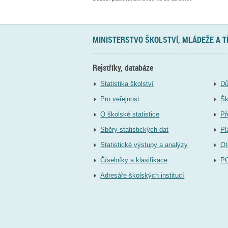
MINISTERSTVO ŠKOLSTVÍ, MLÁDEŽE A 
Rejstříky, databáze
Statistika školství
Dů
Pro veřejnost
Šk
O školské statistice
Př
Sběry statistických dat
Pl
Statistické výstupy a analýzy
Ot
Číselníky a klasifikace
P
Adresáře školských institucí