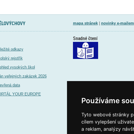
TĚLOVÝCHOVY
mapa stránek
|
novinky e-mailem
Snadné čtení
ležité odkazy
olský rejstřík
ehled vysokých škol
án veřejných zakázek 2026
evřená data
ORTÁL YOUR EUROPE
Používáme sou
Tyto webové stránky po
cílem vylepšení uživat
a reklam, analýzy návš