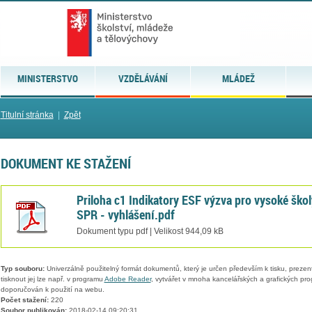
MINISTERSTVO
VZDĚLÁVÁNÍ
MLÁDEŽ
Titulní stránka
|
Zpět
DOKUMENT KE STAŽENÍ
Priloha c1 Indikatory ESF výzva pro vysoké škol
SPR - vyhlášení.pdf
Dokument typu pdf | Velikost 944,09 kB
Typ souboru:
Univerzálně použitelný formát dokumentů, který je určen především k tisku, prezen
tisknout jej lze např. v programu
Adobe Reader
, vytvářet v mnoha kancelářských a grafických pr
doporučován k použití na webu.
Počet stažení:
220
Soubor publikován:
2018-02-14 09:20:31