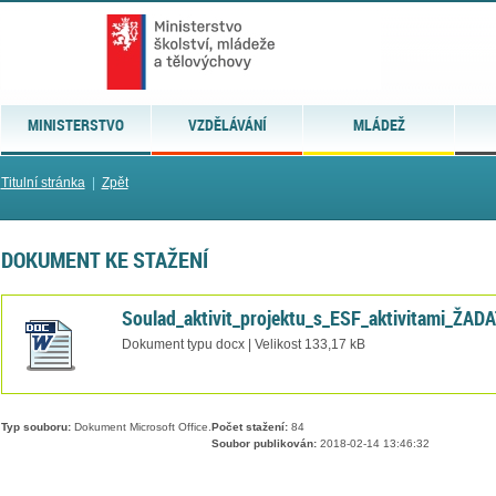
MINISTERSTVO
VZDĚLÁVÁNÍ
MLÁDEŽ
Titulní stránka
|
Zpět
DOKUMENT KE STAŽENÍ
Soulad_aktivit_projektu_s_ESF_aktivitami_ŽA
Dokument typu docx | Velikost 133,17 kB
Typ souboru:
Dokument Microsoft Office.
Počet stažení:
84
Soubor publikován:
2018-02-14 13:46:32