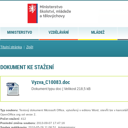
MINISTERSTVO
VZDĚLÁVÁNÍ
MLÁDEŽ
Titulní stránka
|
Zpět
DOKUMENT KE STAŽENÍ
Vyzva_C10083.doc
Dokument typu doc | Velikost 218,5 kB
Typ souboru:
Textový dokument Microsoft Office, vytvořený v editoru Word, otevřít lze v kancelářs
OpenOffice.org od verze 2.
Počet stažení:
412
Poslední změna souboru:
2013-09-07 17:47:16
Soubor publikován:
2010-05-26 11:06:51, Administrator