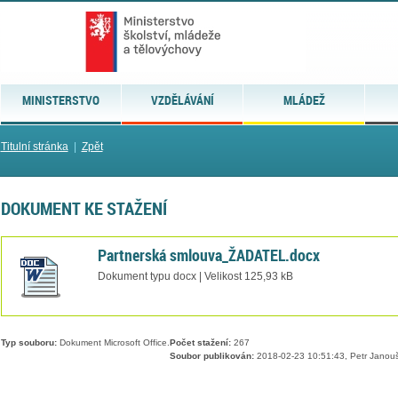
MINISTERSTVO
VZDĚLÁVÁNÍ
MLÁDEŽ
Titulní stránka
|
Zpět
DOKUMENT KE STAŽENÍ
Partnerská smlouva_ŽADATEL.docx
Dokument typu docx | Velikost 125,93 kB
Typ souboru:
Dokument Microsoft Office.
Počet stažení:
267
Soubor publikován:
2018-02-23 10:51:43, Petr Janou