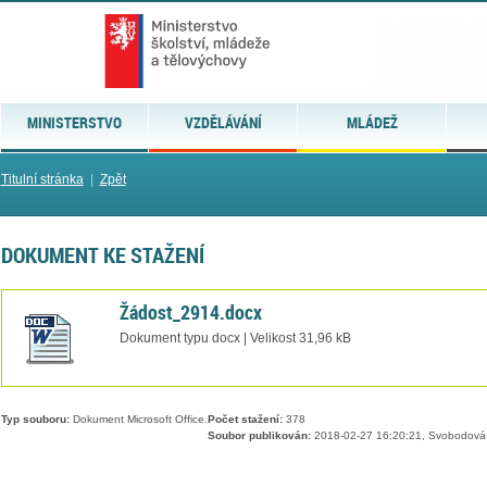
MINISTERSTVO
VZDĚLÁVÁNÍ
MLÁDEŽ
Titulní stránka
|
Zpět
DOKUMENT KE STAŽENÍ
Žádost_2914.docx
Dokument typu docx | Velikost 31,96 kB
Typ souboru:
Dokument Microsoft Office.
Počet stažení:
378
Soubor publikován:
2018-02-27 16:20:21, Svobodová