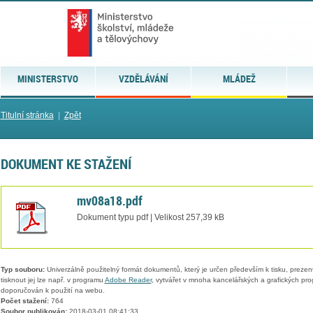
MINISTERSTVO
VZDĚLÁVÁNÍ
MLÁDEŽ
Titulní stránka
|
Zpět
DOKUMENT KE STAŽENÍ
mv08a18.pdf
Dokument typu pdf | Velikost 257,39 kB
Typ souboru:
Univerzálně použitelný formát dokumentů, který je určen především k tisku, prezen
tisknout jej lze např. v programu
Adobe Reader
, vytvářet v mnoha kancelářských a grafických pr
doporučován k použití na webu.
Počet stažení:
764
Soubor publikován:
2018-03-01 08:41:33