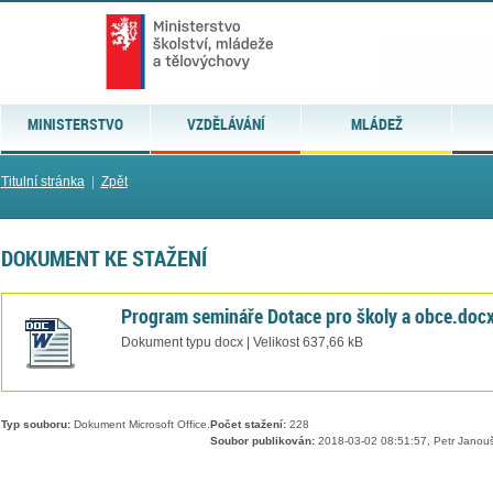
MINISTERSTVO
VZDĚLÁVÁNÍ
MLÁDEŽ
Titulní stránka
|
Zpět
DOKUMENT KE STAŽENÍ
Program semináře Dotace pro školy a obce.doc
Dokument typu docx | Velikost 637,66 kB
Typ souboru:
Dokument Microsoft Office.
Počet stažení:
228
Soubor publikován:
2018-03-02 08:51:57, Petr Janou