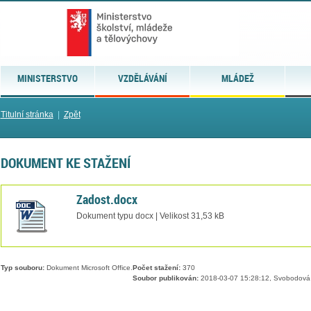
MINISTERSTVO
VZDĚLÁVÁNÍ
MLÁDEŽ
Titulní stránka
|
Zpět
DOKUMENT KE STAŽENÍ
Zadost.docx
Dokument typu docx | Velikost 31,53 kB
Typ souboru:
Dokument Microsoft Office.
Počet stažení:
370
Soubor publikován:
2018-03-07 15:28:12, Svobodová