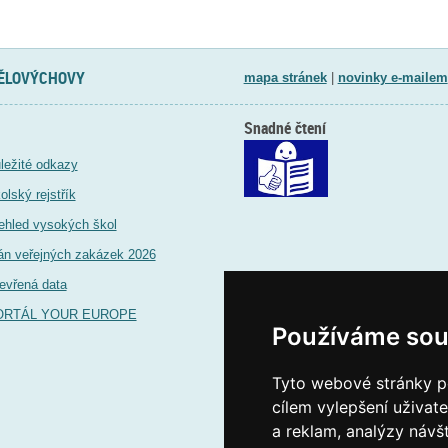
TĚLOVÝCHOVY
mapa stránek
|
novinky e-mailem
Snadné čtení
ležité odkazy
olský rejstřík
ehled vysokých škol
án veřejných zakázek 2026
evřená data
ORTÁL YOUR EUROPE
Používáme sou
Tyto webové stránky po
cílem vylepšení uživat
a reklam, analýzy návš