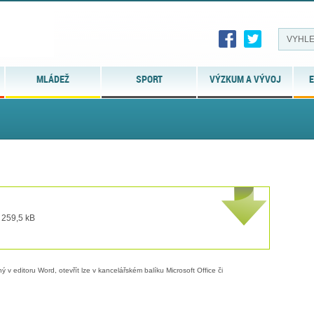
MLÁDEŽ
SPORT
VÝZKUM A VÝVOJ
E
 259,5 kB
 v editoru Word, otevřít lze v kancelářském balíku Microsoft Office či