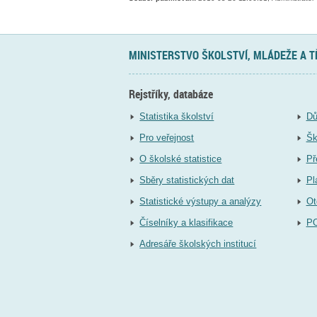
MINISTERSTVO ŠKOLSTVÍ, MLÁDEŽE A 
Rejstříky, databáze
Statistika školství
Dů
Pro veřejnost
Šk
O školské statistice
Př
Sběry statistických dat
Pl
Statistické výstupy a analýzy
Ot
Číselníky a klasifikace
P
Adresáře školských institucí