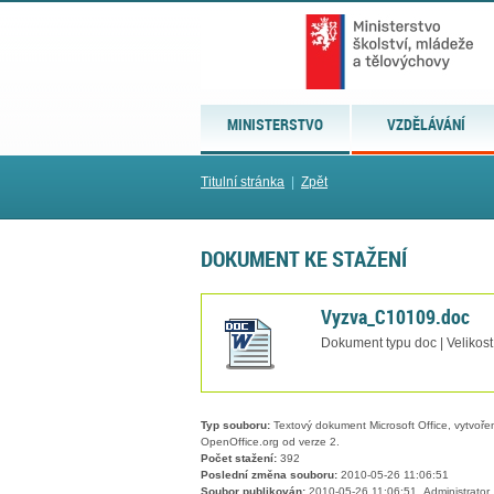
MINISTERSTVO
VZDĚLÁVÁNÍ
Titulní stránka
|
Zpět
DOKUMENT KE STAŽENÍ
Vyzva_C10109.doc
Dokument typu doc | Velikost
Typ souboru:
Textový dokument Microsoft Office, vytvořený
OpenOffice.org od verze 2.
Počet stažení:
392
Poslední změna souboru:
2010-05-26 11:06:51
Soubor publikován:
2010-05-26 11:06:51, Administrator