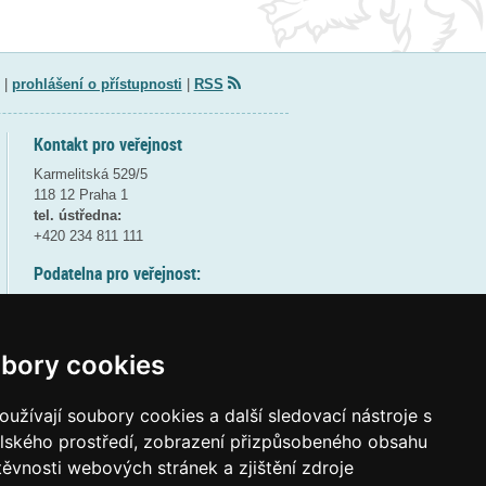
|
prohlášení o přístupnosti
|
RSS
Kontakt pro veřejnost
Karmelitská 529/5
118 12 Praha 1
tel. ústředna:
+420 234 811 111
Podatelna pro veřejnost:
pondělí a středa - 7:30-17:00
úterý a čtvrtek - 7:30-15:30
pátek - 7:30-14:00
bory cookies
8:30 - 9:30 - bezpečnostní přestávka
(více informací
ZDE
)
užívají soubory cookies a další sledovací nástroje s
elského prostředí, zobrazení přizpůsobeného obsahu
Elektronická podatelna:
těvnosti webových stránek a zjištění zdroje
posta@msmt
gov
cz