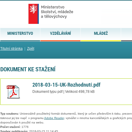
MINISTERSTVO
VZDĚLÁVÁNÍ
MLÁDEŽ
Titulní stránka
|
Zpět
DOKUMENT KE STAŽENÍ
2018-03-15-UK-Rozhodnutí.pdf
Dokument typu pdf | Velikost 498,78 kB
Typ souboru:
Univerzálně použitelný formát dokumentů, který je určen především k tisku, prezen
tisknout jej lze např. v programu
Adobe Reader
, vytvářet v mnoha kancelářských a grafických pr
doporučován k použití na webu.
Počet stažení:
1776
Soubor publikován:
2018-03-15 11:14:45