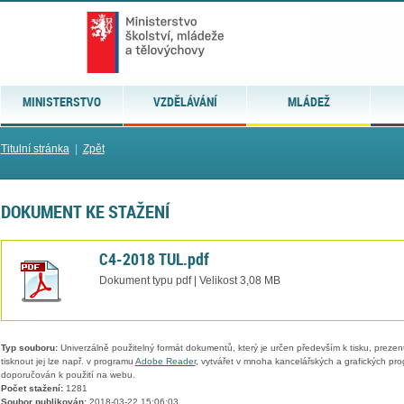
MINISTERSTVO
VZDĚLÁVÁNÍ
MLÁDEŽ
Titulní stránka
|
Zpět
DOKUMENT KE STAŽENÍ
C4-2018 TUL.pdf
Dokument typu pdf | Velikost 3,08 MB
Typ souboru:
Univerzálně použitelný formát dokumentů, který je určen především k tisku, prezen
tisknout jej lze např. v programu
Adobe Reader
, vytvářet v mnoha kancelářských a grafických pr
doporučován k použití na webu.
Počet stažení:
1281
Soubor publikován:
2018-03-22 15:06:03