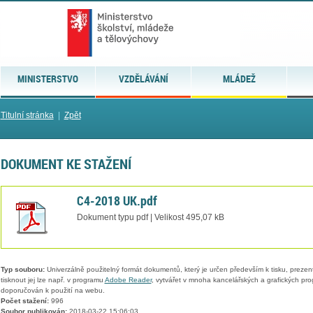
MINISTERSTVO
VZDĚLÁVÁNÍ
MLÁDEŽ
Titulní stránka
|
Zpět
DOKUMENT KE STAŽENÍ
C4-2018 UK.pdf
Dokument typu pdf | Velikost 495,07 kB
Typ souboru:
Univerzálně použitelný formát dokumentů, který je určen především k tisku, prezen
tisknout jej lze např. v programu
Adobe Reader
, vytvářet v mnoha kancelářských a grafických pr
doporučován k použití na webu.
Počet stažení:
996
Soubor publikován:
2018-03-22 15:06:03