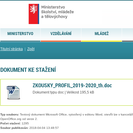
MINISTERSTVO
VZDĚLÁVÁNÍ
MLÁDEŽ
Titulní stránka
|
Zpět
DOKUMENT KE STAŽENÍ
ZKOUSKY_PROFIL_2019-2020_th.doc
Dokument typu doc | Velikost 195,5 kB
Typ souboru:
Textový dokument Microsoft Office, vytvořený v editoru Word, otevřít lze v kancelářs
OpenOffice.org od verze 2.
Počet stažení:
1295
Soubor publikován:
2018-04-04 13:48:57