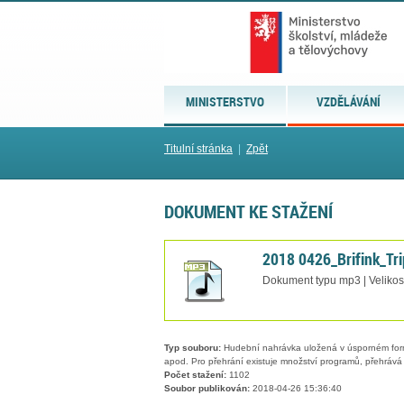
MINISTERSTVO
VZDĚLÁVÁNÍ
Titulní stránka
|
Zpět
DOKUMENT KE STAŽENÍ
2018 0426_Brifink_Tri
Dokument typu mp3 | Velikos
Typ souboru:
Hudební nahrávka uložená v úsporném formá
apod. Pro přehrání existuje množství programů, přehrává 
Počet stažení:
1102
Soubor publikován:
2018-04-26 15:36:40