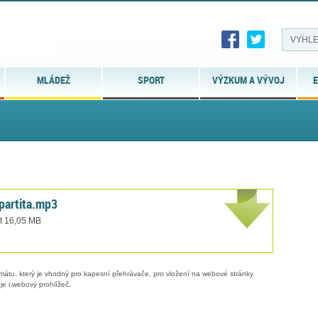
MLÁDEŽ
SPORT
VÝZKUM A VÝVOJ
E
partita.mp3
t 16,05 MB
tu, který je vhodný pro kapesní přehrávače, pro vložení na webové stránky
je i webový prohlížeč.