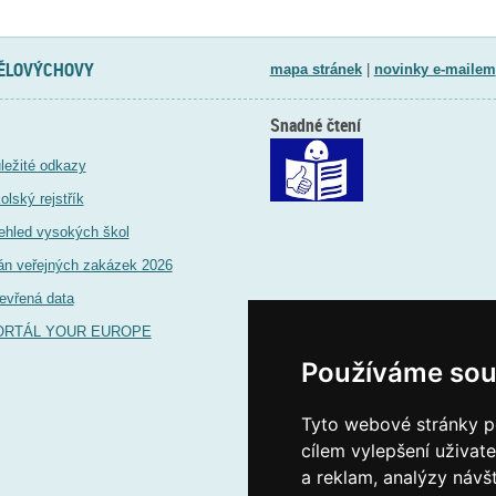
TĚLOVÝCHOVY
mapa stránek
|
novinky e-mailem
Snadné čtení
ležité odkazy
olský rejstřík
ehled vysokých škol
án veřejných zakázek 2026
evřená data
ORTÁL YOUR EUROPE
Používáme sou
Tyto webové stránky po
cílem vylepšení uživat
a reklam, analýzy návš