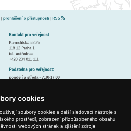
|
prohlášení o přístupnosti
|
RSS
Kontakt pro veřejnost
Karmelitská 529/5
118 12 Praha 1
tel. ústředna:
+420 234 811 111
Podatelna pro veřejnost:
pondělí a středa - 7:30-17:00
úterý a čtvrtek - 7:30-15:30
pátek - 7:30-14:00
bory cookies
8:30 - 9:30 - bezpečnostní přestávka
(více informací
ZDE
)
užívají soubory cookies a další sledovací nástroje s
Elektronická podatelna:
elského prostředí, zobrazení přizpůsobeného obsahu
posta@msmt
gov
cz
těvnosti webových stránek a zjištění zdroje