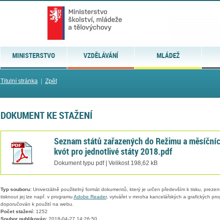
MINISTERSTVO
VZDĚLÁVÁNÍ
MLÁDEŽ
Titulní stránka
|
Zpět
DOKUMENT KE STAŽENÍ
Seznam států zařazených do Režimu a měsíční
kvót pro jednotlivé státy 2018.pdf
Dokument typu pdf | Velikost 198,62 kB
Typ souboru:
Univerzálně použitelný formát dokumentů, který je určen především k tisku, prezen
tisknout jej lze např. v programu
Adobe Reader
, vytvářet v mnoha kancelářských a grafických pr
doporučován k použití na webu.
Počet stažení:
1252
Soubor publikován:
2018-04-27 14:26:50