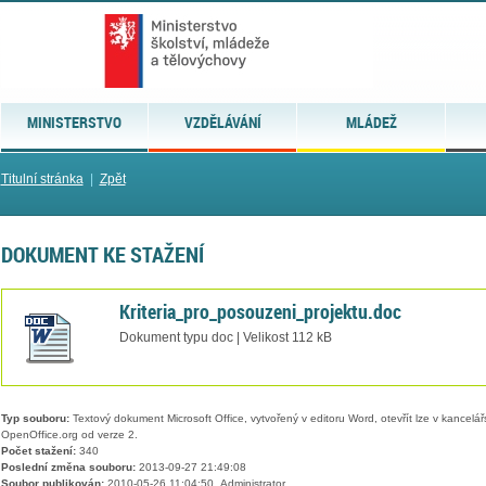
MINISTERSTVO
VZDĚLÁVÁNÍ
MLÁDEŽ
Titulní stránka
|
Zpět
DOKUMENT KE STAŽENÍ
Kriteria_pro_posouzeni_projektu.doc
Dokument typu doc | Velikost 112 kB
Typ souboru:
Textový dokument Microsoft Office, vytvořený v editoru Word, otevřít lze v kancelářs
OpenOffice.org od verze 2.
Počet stažení:
340
Poslední změna souboru:
2013-09-27 21:49:08
Soubor publikován:
2010-05-26 11:04:50, Administrator