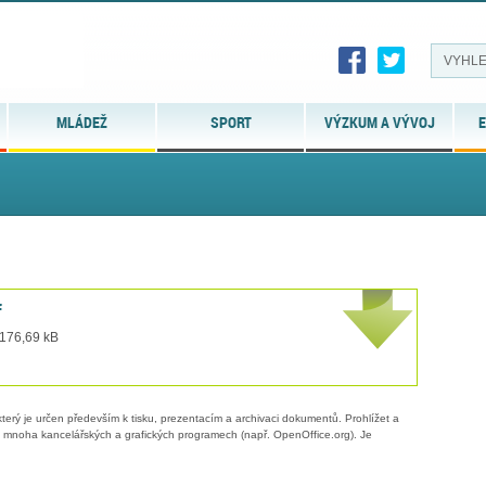
MLÁDEŽ
SPORT
VÝZKUM A VÝVOJ
E
f
 176,69 kB
erý je určen především k tisku, prezentacím a archivaci dokumentů. Prohlížet a
 v mnoha kancelářských a grafických programech (např. OpenOffice.org). Je