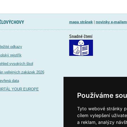
TĚLOVÝCHOVY
mapa stránek
|
novinky e-mailem
Snadné čtení
ležité odkazy
olský rejstřík
ehled vysokých škol
án veřejných zakázek 2026
evřená data
ORTÁL YOUR EUROPE
Používáme sou
Tyto webové stránky po
cílem vylepšení uživat
a reklam, analýzy návš