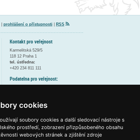
|
prohlášení o přístupnosti
|
RSS
Kontakt pro veřejnost
Karmelitská 529/5
118 12 Praha 1
tel. ústředna:
+420 234 811 111
Podatelna pro veřejnost:
pondělí a středa - 7:30-17:00
úterý a čtvrtek - 7:30-15:30
pátek - 7:30-14:00
bory cookies
8:30 - 9:30 - bezpečnostní přestávka
(více informací
ZDE
)
užívají soubory cookies a další sledovací nástroje s
elského prostředí, zobrazení přizpůsobeného obsahu
Elektronická podatelna:
těvnosti webových stránek a zjištění zdroje
posta@msmt
gov
cz