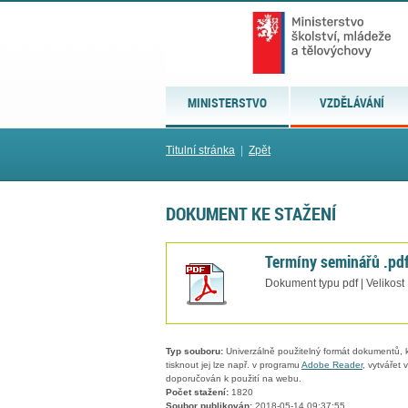
MINISTERSTVO
VZDĚLÁVÁNÍ
Titulní stránka
|
Zpět
DOKUMENT KE STAŽENÍ
Termíny seminářů .pd
Dokument typu pdf | Velikost
Typ souboru:
Univerzálně použitelný formát dokumentů, kt
tisknout jej lze např. v programu
Adobe Reader
, vytvářet
doporučován k použití na webu.
Počet stažení:
1820
Soubor publikován:
2018-05-14 09:37:55