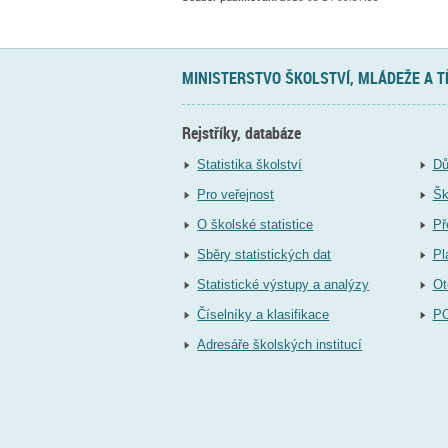
MINISTERSTVO ŠKOLSTVÍ, MLÁDEŽE A 
Rejstříky, databáze
Statistika školství
Dů
Pro veřejnost
Šk
O školské statistice
Př
Sběry statistických dat
Pl
Statistické výstupy a analýzy
Ot
Číselníky a klasifikace
P
Adresáře školských institucí