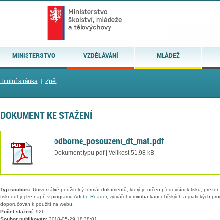
MINISTERSTVO
VZDĚLÁVÁNÍ
MLÁDEŽ
Titulní stránka
|
Zpět
DOKUMENT KE STAŽENÍ
odborne_posouzeni_dt_mat.pdf
Dokument typu pdf | Velikost 51,98 kB
Typ souboru:
Univerzálně použitelný formát dokumentů, který je určen především k tisku, prezen
tisknout jej lze např. v programu
Adobe Reader
, vytvářet v mnoha kancelářských a grafických pr
doporučován k použití na webu.
Počet stažení:
926
Soubor publikován:
2018-05-29 18:38:01