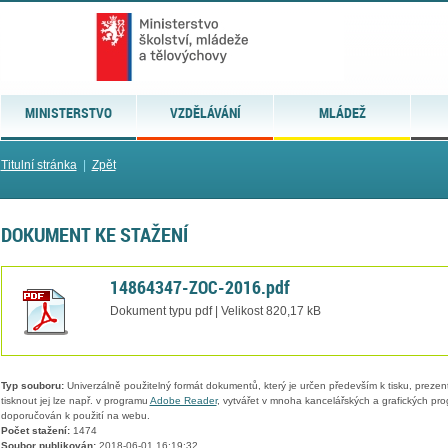
MINISTERSTVO
VZDĚLÁVÁNÍ
MLÁDEŽ
Titulní stránka
|
Zpět
DOKUMENT KE STAŽENÍ
14864347-ZOC-2016.pdf
Dokument typu pdf | Velikost 820,17 kB
Typ souboru:
Univerzálně použitelný formát dokumentů, který je určen především k tisku, prezen
tisknout jej lze např. v programu
Adobe Reader
, vytvářet v mnoha kancelářských a grafických pr
doporučován k použití na webu.
Počet stažení:
1474
Soubor publikován:
2018-06-01 16:19:32