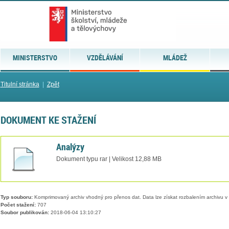
MINISTERSTVO
VZDĚLÁVÁNÍ
MLÁDEŽ
Titulní stránka
|
Zpět
DOKUMENT KE STAŽENÍ
Analýzy
Dokument typu rar | Velikost 12,88 MB
Typ souboru:
Komprimovaný archiv vhodný pro přenos dat. Data lze získat rozbalením archivu 
Počet stažení:
707
Soubor publikován:
2018-06-04 13:10:27