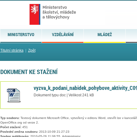
MINISTERSTVO
VZDĚLÁVÁNÍ
MLÁDEŽ
Titulní stránka
|
Zpět
DOKUMENT KE STAŽENÍ
vyzva_k_podani_nabidek_pohybove_aktivity_C0
Dokument typu doc | Velikost 241 kB
Typ souboru:
Textový dokument Microsoft Office, vytvořený v editoru Word, otevřít lze v kancelářs
OpenOffice.org od verze 2.
Počet stažení:
451
Poslední změna souboru:
2013-10-09 21:27:23
Soubor publikován:
2010-05-26 11:06:55, Administrator