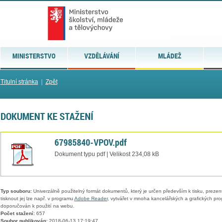
MINISTERSTVO
VZDĚLÁVÁNÍ
MLÁDEŽ
Titulní stránka
|
Zpět
DOKUMENT KE STAŽENÍ
67985840-VPOV.pdf
Dokument typu pdf | Velikost 234,08 kB
Typ souboru:
Univerzálně použitelný formát dokumentů, který je určen především k tisku, prezen
tisknout jej lze např. v programu
Adobe Reader
, vytvářet v mnoha kancelářských a grafických pr
doporučován k použití na webu.
Počet stažení:
657
Soubor publikován:
2018-06-13 17:19:47