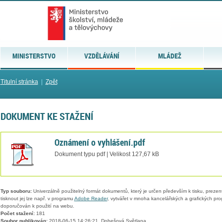
MINISTERSTVO
VZDĚLÁVÁNÍ
MLÁDEŽ
Titulní stránka
|
Zpět
DOKUMENT KE STAŽENÍ
Oznámení o vyhlášení.pdf
Dokument typu pdf | Velikost 127,67 kB
Typ souboru:
Univerzálně použitelný formát dokumentů, který je určen především k tisku, prezen
tisknout jej lze např. v programu
Adobe Reader
, vytvářet v mnoha kancelářských a grafických pr
doporučován k použití na webu.
Počet stažení:
181
Soubor publikován:
2018-06-15 14:26:21, Dobešová Světlana