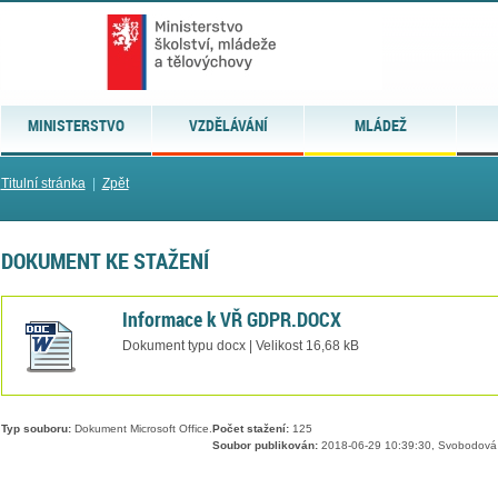
MINISTERSTVO
VZDĚLÁVÁNÍ
MLÁDEŽ
Titulní stránka
|
Zpět
DOKUMENT KE STAŽENÍ
Informace k VŘ GDPR.DOCX
Dokument typu docx | Velikost 16,68 kB
Typ souboru:
Dokument Microsoft Office.
Počet stažení:
125
Soubor publikován:
2018-06-29 10:39:30, Svobodová