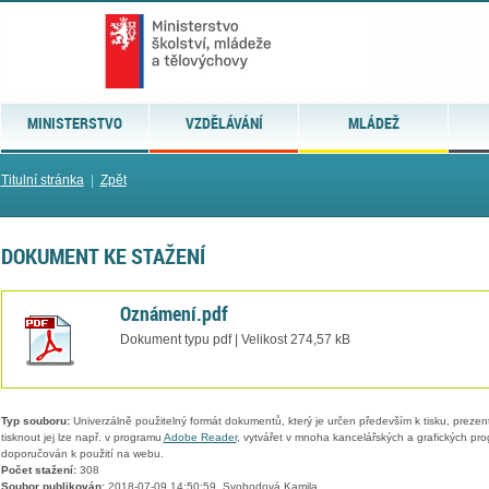
MINISTERSTVO
VZDĚLÁVÁNÍ
MLÁDEŽ
Titulní stránka
|
Zpět
DOKUMENT KE STAŽENÍ
Oznámení.pdf
Dokument typu pdf | Velikost 274,57 kB
Typ souboru:
Univerzálně použitelný formát dokumentů, který je určen především k tisku, prezen
tisknout jej lze např. v programu
Adobe Reader
, vytvářet v mnoha kancelářských a grafických pr
doporučován k použití na webu.
Počet stažení:
308
Soubor publikován:
2018-07-09 14:50:59, Svobodová Kamila