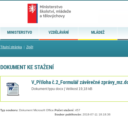
MINISTERSTVO
VZDĚLÁVÁNÍ
MLÁDEŽ
Titulní stránka
|
Zpět
DOKUMENT KE STAŽENÍ
V_Příloha č.2_Formulář závěrečné zprávy_mz.d
Dokument typu docx | Velikost 19,18 kB
Typ souboru:
Dokument Microsoft Office.
Počet stažení:
457
Soubor publikován:
2018-07-11 18:18:36