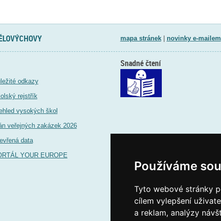
TĚLOVÝCHOVY
mapa stránek
|
novinky e-mailem
Snadné čtení
ležité odkazy
olský rejstřík
ehled vysokých škol
án veřejných zakázek 2026
evřená data
ORTÁL YOUR EUROPE
Používáme sou
Tyto webové stránky po
cílem vylepšení uživat
a reklam, analýzy návš