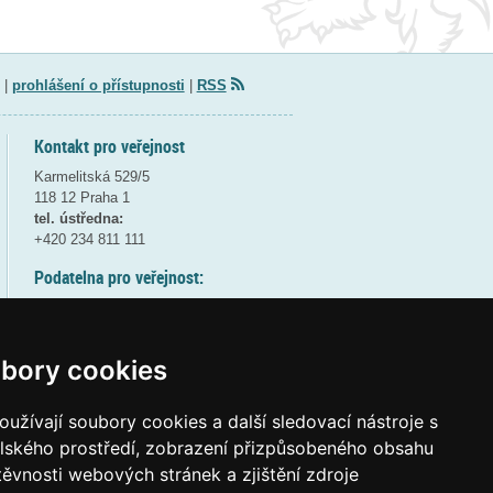
|
prohlášení o přístupnosti
|
RSS
Kontakt pro veřejnost
Karmelitská 529/5
118 12 Praha 1
tel. ústředna:
+420 234 811 111
Podatelna pro veřejnost:
pondělí a středa - 7:30-17:00
úterý a čtvrtek - 7:30-15:30
pátek - 7:30-14:00
bory cookies
8:30 - 9:30 - bezpečnostní přestávka
(více informací
ZDE
)
užívají soubory cookies a další sledovací nástroje s
elského prostředí, zobrazení přizpůsobeného obsahu
Elektronická podatelna:
těvnosti webových stránek a zjištění zdroje
posta@msmt
gov
cz