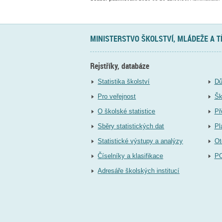
MINISTERSTVO ŠKOLSTVÍ, MLÁDEŽE A 
Rejstříky, databáze
Statistika školství
Dů
Pro veřejnost
Šk
O školské statistice
Př
Sběry statistických dat
Pl
Statistické výstupy a analýzy
Ot
Číselníky a klasifikace
P
Adresáře školských institucí