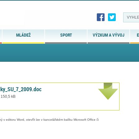
MLÁDEŽ
SPORT
VÝZKUM A VÝVOJ
E
dky_SU_7_2009.doc
 150,5 kB
 v editoru Word, otevřít lze v kancelářském balíku Microsoft Office či