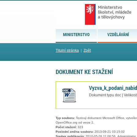
MINISTERSTVO
VZDĚLÁVÁNÍ
Titulní stránka
|
Zpět
DOKUMENT KE STAŽENÍ
Vyzva_k_podani_nabi
Dokument typu doc | Velikost
Typ souboru:
Textový dokument Microsoft Office, vytvořený
OpenOffice.org od verze 2.
Počet stažení:
323
Poslední změna souboru:
2013-09-21 03:15:02
Soubor publikován:
2010-05-26 11:06:56, Administrator