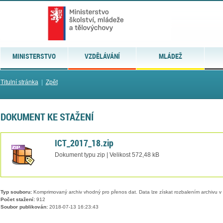
MINISTERSTVO
VZDĚLÁVÁNÍ
MLÁDEŽ
Titulní stránka
|
Zpět
DOKUMENT KE STAŽENÍ
ICT_2017_18.zip
Dokument typu zip | Velikost 572,48 kB
Typ souboru:
Komprimovaný archiv vhodný pro přenos dat. Data lze získat rozbalením archivu 
Počet stažení:
912
Soubor publikován:
2018-07-13 16:23:43