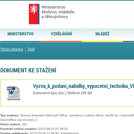
MINISTERSTVO
VZDĚLÁVÁNÍ
MLÁDEŽ
Titulní stránka
|
Zpět
DOKUMENT KE STAŽENÍ
Vyzva_k_podani_nabidky_vypocetni_technika_
Dokument typu doc | Velikost 196 kB
Typ souboru:
Textový dokument Microsoft Office, vytvořený v editoru Word, otevřít lze v kancelářs
OpenOffice.org od verze 2.
Počet stažení:
391
Poslední změna souboru:
2013-08-25 07:39:52
Soubor publikován:
2010-05-26 11:06:56, Administrator