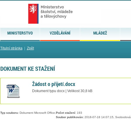
MINISTERSTVO
VZDĚLÁVÁNÍ
MLÁDEŽ
Titulní stránka
|
Zpět
DOKUMENT KE STAŽENÍ
Žádost o přijetí.docx
Dokument typu docx | Velikost 30,8 kB
Typ souboru:
Dokument Microsoft Office.
Počet stažení:
193
Soubor publikován:
2018-07-18 14:07:15, Svobodová