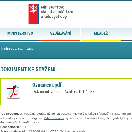
MINISTERSTVO
VZDĚLÁVÁNÍ
MLÁDEŽ
Titulní stránka
|
Zpět
DOKUMENT KE STAŽENÍ
Oznámení.pdf
Dokument typu pdf | Velikost 191,46 kB
Typ souboru:
Univerzálně použitelný formát dokumentů, který je určen především k tisku, prezen
tisknout jej lze např. v programu
Adobe Reader
, vytvářet v mnoha kancelářských a grafických pr
doporučován k použití na webu.
Počet stažení:
211
Soubor publikován:
2018-07-18 14:07:15, Svobodová Kamila