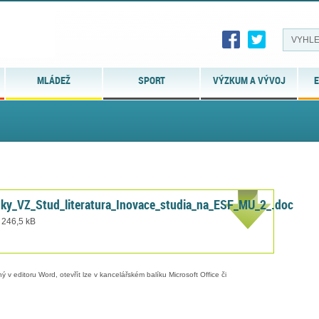
MLÁDEŽ
SPORT
VÝZKUM A VÝVOJ
E
ky_VZ_Stud_literatura_Inovace_studia_na_ESF_MU_2_.doc
 246,5 kB
 v editoru Word, otevřít lze v kancelářském balíku Microsoft Office či