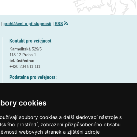
|
prohlášení o přístupnosti
|
RSS
Kontakt pro veřejnost
Karmelitská 529/5
118 12 Praha 1
tel. ústředna:
+420 234 811 111
Podatelna pro veřejnost:
pondělí a středa - 7:30-17:00
úterý a čtvrtek - 7:30-15:30
pátek - 7:30-14:00
bory cookies
8:30 - 9:30 - bezpečnostní přestávka
(více informací
ZDE
)
užívají soubory cookies a další sledovací nástroje s
elského prostředí, zobrazení přizpůsobeného obsahu
Elektronická podatelna:
těvnosti webových stránek a zjištění zdroje
posta@msmt
gov
cz