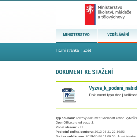
MINISTERSTVO
VZDĚLÁVÁNÍ
Titulní stránka
|
Zpět
DOKUMENT KE STAŽENÍ
Vyzva_k_podani_nabid
Dokument typu doc | Velikost
Typ souboru:
Textový dokument Microsoft Office, vytvořený
OpenOffice.org od verze 2.
Počet stažení:
271
Poslední změna souboru:
2013-08-21 22:39:53
Soubor publikován:
2010-05-26 11:06:56, Administrator