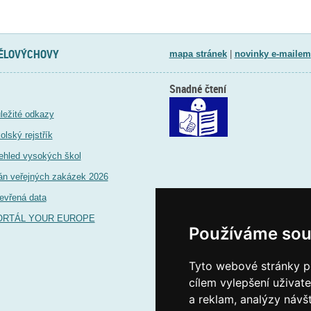
TĚLOVÝCHOVY
mapa stránek
|
novinky e-mailem
Snadné čtení
ležité odkazy
olský rejstřík
ehled vysokých škol
án veřejných zakázek 2026
evřená data
ORTÁL YOUR EUROPE
Používáme sou
Tyto webové stránky po
cílem vylepšení uživat
a reklam, analýzy návš