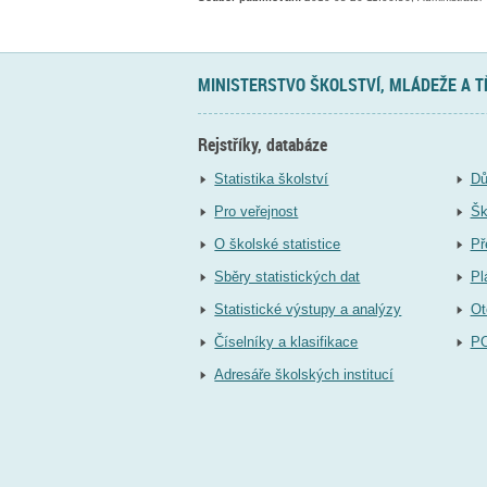
MINISTERSTVO ŠKOLSTVÍ, MLÁDEŽE A 
Rejstříky, databáze
Statistika školství
Dů
Pro veřejnost
Šk
O školské statistice
Př
Sběry statistických dat
Pl
Statistické výstupy a analýzy
Ot
Číselníky a klasifikace
P
Adresáře školských institucí