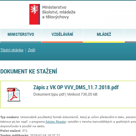
MINISTERSTVO
VZDĚLÁVÁNÍ
MLÁDEŽ
Titulní stránka
|
Zpět
DOKUMENT KE STAŽENÍ
Zápis z VK OP VVV_DMS_11.7.2018.pdf
Dokument typu pdf | Velikost 736,05 kB
Typ souboru:
Univerzálně použitelný formát dokumentů, který je určen především k tisku, prezen
tisknout jej lze např. v programu
Adobe Reader
, vytvářet v mnoha kancelářských a grafických pr
doporučován k použití na webu.
Počet stažení:
371
Soubor publikován:
2018-07-24 16:37:22