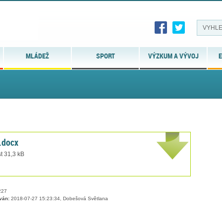
MLÁDEŽ
SPORT
VÝZKUM A VÝVOJ
E
S.docx
t 31,3 kB
27
ván:
2018-07-27 15:23:34, Dobešová Světlana