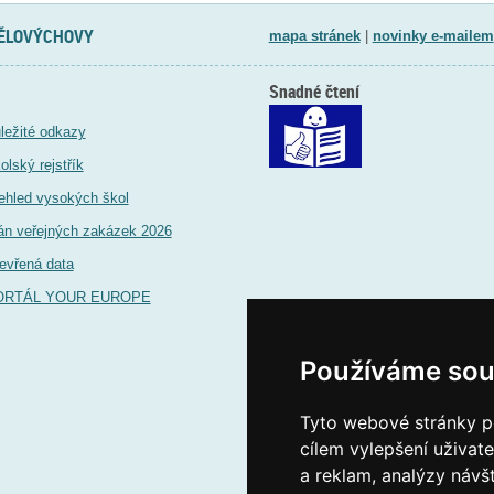
TĚLOVÝCHOVY
mapa stránek
|
novinky e-mailem
Snadné čtení
ležité odkazy
olský rejstřík
ehled vysokých škol
án veřejných zakázek 2026
evřená data
ORTÁL YOUR EUROPE
Používáme sou
Tyto webové stránky po
cílem vylepšení uživat
a reklam, analýzy návš