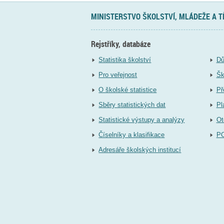
MINISTERSTVO ŠKOLSTVÍ, MLÁDEŽE A 
Rejstříky, databáze
Statistika školství
Dů
Pro veřejnost
Šk
O školské statistice
Př
Sběry statistických dat
Pl
Statistické výstupy a analýzy
Ot
Číselníky a klasifikace
P
Adresáře školských institucí