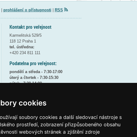
|
prohlášení o přístupnosti
|
RSS
Kontakt pro veřejnost
Karmelitská 529/5
118 12 Praha 1
tel. ústředna:
+420 234 811 111
Podatelna pro veřejnost:
pondělí a středa - 7:30-17:00
úterý a čtvrtek - 7:30-15:30
pátek - 7:30-14:00
8:30 - 9:30 - bezpečnostní přestávka
bory cookies
(více informací
ZDE
)
Elektronická podatelna:
užívají soubory cookies a další sledovací nástroje s
posta@msmt
gov
cz
elského prostředí, zobrazení přizpůsobeného obsahu
ID datové schránky:
vidaawt
těvnosti webových stránek a zjištění zdroje