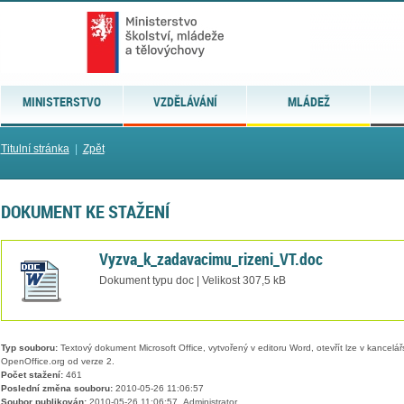
MINISTERSTVO
VZDĚLÁVÁNÍ
MLÁDEŽ
Titulní stránka
|
Zpět
DOKUMENT KE STAŽENÍ
Vyzva_k_zadavacimu_rizeni_VT.doc
Dokument typu doc | Velikost 307,5 kB
Typ souboru:
Textový dokument Microsoft Office, vytvořený v editoru Word, otevřít lze v kancelářs
OpenOffice.org od verze 2.
Počet stažení:
461
Poslední změna souboru:
2010-05-26 11:06:57
Soubor publikován:
2010-05-26 11:06:57, Administrator