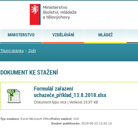
MINISTERSTVO
VZDĚLÁVÁNÍ
MLÁDEŽ
Titulní stránka
|
Zpět
DOKUMENT KE STAŽENÍ
Formulář zařazení
uchazeče_příklad_13.8.2018.xlsx
Dokument typu xlsx | Velikost 19,97 kB
Typ souboru:
Excel Microsoft Office
Počet stažení:
316
Soubor publikován:
2018-08-10 13:42:14