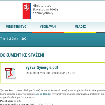
MINISTERSTVO
VZDĚLÁVÁNÍ
MLÁDEŽ
Titulní stránka
|
Zpět
DOKUMENT KE STAŽENÍ
vyzva_Synergie.pdf
Dokument typu pdf | Velikost 349,59 kB
Typ souboru:
Univerzálně použitelný formát dokumentů, který je určen především k tisku, prezen
tisknout jej lze např. v programu
Adobe Reader
, vytvářet v mnoha kancelářských a grafických pr
doporučován k použití na webu.
Počet stažení:
328
Poslední změna souboru:
2013-10-09 16:47:18