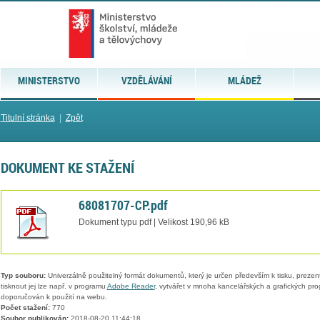
MINISTERSTVO
VZDĚLÁVÁNÍ
MLÁDEŽ
Titulní stránka
|
Zpět
DOKUMENT KE STAŽENÍ
68081707-CP.pdf
Dokument typu pdf | Velikost 190,96 kB
Typ souboru:
Univerzálně použitelný formát dokumentů, který je určen především k tisku, prezen
tisknout jej lze např. v programu
Adobe Reader
, vytvářet v mnoha kancelářských a grafických pr
doporučován k použití na webu.
Počet stažení:
770
Soubor publikován:
2018-08-20 11:44:18