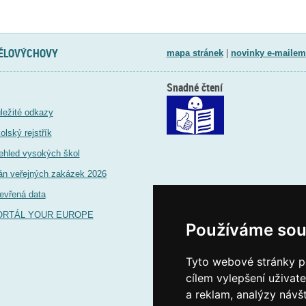
TĚLOVÝCHOVY
mapa stránek
|
novinky e-mailem
Snadné čtení
ležité odkazy
olský rejstřík
ehled vysokých škol
án veřejných zakázek 2026
evřená data
ORTÁL YOUR EUROPE
Používáme sou
Tyto webové stránky po
cílem vylepšení uživat
a reklam, analýzy návš