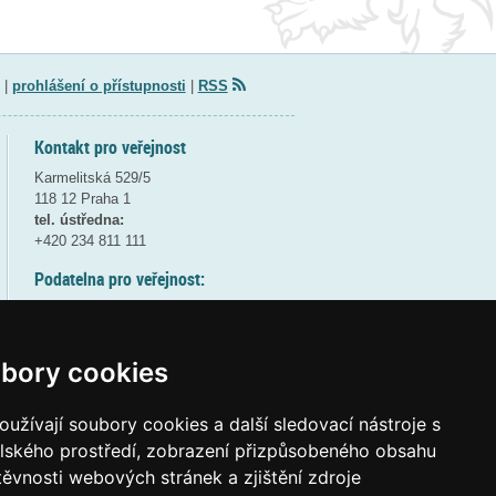
|
prohlášení o přístupnosti
|
RSS
Kontakt pro veřejnost
Karmelitská 529/5
118 12 Praha 1
tel. ústředna:
+420 234 811 111
Podatelna pro veřejnost:
pondělí a středa - 7:30-17:00
úterý a čtvrtek - 7:30-15:30
pátek - 7:30-14:00
bory cookies
8:30 - 9:30 - bezpečnostní přestávka
(více informací
ZDE
)
užívají soubory cookies a další sledovací nástroje s
elského prostředí, zobrazení přizpůsobeného obsahu
Elektronická podatelna:
těvnosti webových stránek a zjištění zdroje
posta@msmt
gov
cz