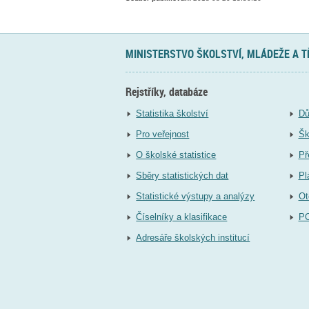
MINISTERSTVO ŠKOLSTVÍ, MLÁDEŽE A 
Rejstříky, databáze
Statistika školství
Dů
Pro veřejnost
Šk
O školské statistice
Př
Sběry statistických dat
Pl
Statistické výstupy a analýzy
Ot
Číselníky a klasifikace
P
Adresáře školských institucí