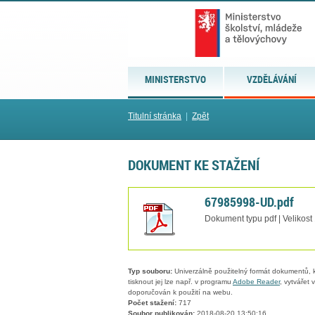
MINISTERSTVO
VZDĚLÁVÁNÍ
Titulní stránka
|
Zpět
DOKUMENT KE STAŽENÍ
67985998-UD.pdf
Dokument typu pdf | Velikost
Typ souboru:
Univerzálně použitelný formát dokumentů, kt
tisknout jej lze např. v programu
Adobe Reader
, vytvářet
doporučován k použití na webu.
Počet stažení:
717
Soubor publikován:
2018-08-20 13:50:16