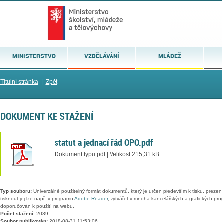
MINISTERSTVO
VZDĚLÁVÁNÍ
MLÁDEŽ
Titulní stránka
|
Zpět
DOKUMENT KE STAŽENÍ
statut a jednací řád OPO.pdf
Dokument typu pdf | Velikost 215,31 kB
Typ souboru:
Univerzálně použitelný formát dokumentů, který je určen především k tisku, prezen
tisknout jej lze např. v programu
Adobe Reader
, vytvářet v mnoha kancelářských a grafických pr
doporučován k použití na webu.
Počet stažení:
2039
Soubor publikován:
2018-08-31 11:53:06