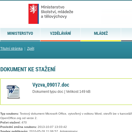
MINISTERSTVO
VZDĚLÁVÁNÍ
MLÁDEŽ
Titulní stránka
|
Zpět
DOKUMENT KE STAŽENÍ
Vyzva_09017.doc
Dokument typu doc | Velikost 149 kB
Typ souboru:
Textový dokument Microsoft Office, vytvořený v editoru Word, otevřít lze v kancelářs
OpenOffice.org od verze 2.
Počet stažení:
470
Poslední změna souboru:
2013-10-07 13:03:42
Soubor publikován:
2010-05-26 11:06:57, Administrator