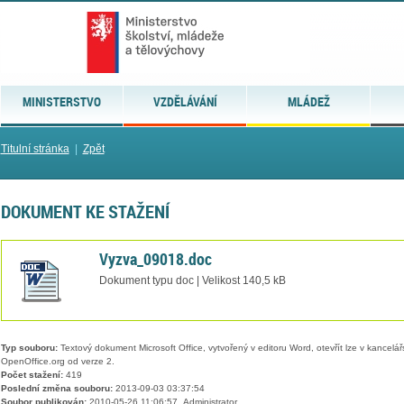
MINISTERSTVO
VZDĚLÁVÁNÍ
MLÁDEŽ
Titulní stránka
|
Zpět
DOKUMENT KE STAŽENÍ
Vyzva_09018.doc
Dokument typu doc | Velikost 140,5 kB
Typ souboru:
Textový dokument Microsoft Office, vytvořený v editoru Word, otevřít lze v kancelářs
OpenOffice.org od verze 2.
Počet stažení:
419
Poslední změna souboru:
2013-09-03 03:37:54
Soubor publikován:
2010-05-26 11:06:57, Administrator