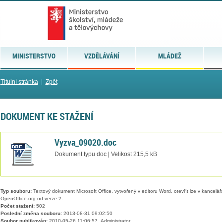
MINISTERSTVO
VZDĚLÁVÁNÍ
MLÁDEŽ
Titulní stránka
|
Zpět
DOKUMENT KE STAŽENÍ
Vyzva_09020.doc
Dokument typu doc | Velikost 215,5 kB
Typ souboru:
Textový dokument Microsoft Office, vytvořený v editoru Word, otevřít lze v kancelářs
OpenOffice.org od verze 2.
Počet stažení:
502
Poslední změna souboru:
2013-08-31 09:02:50
Soubor publikován:
2010-05-26 11:06:57, Administrator